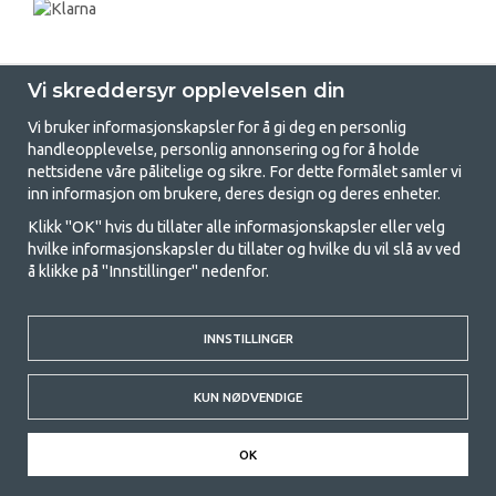
Vi skreddersyr opplevelsen din
Vi bruker informasjonskapsler for å gi deg en personlig
handleopplevelse, personlig annonsering og for å holde
nettsidene våre pålitelige og sikre. For dette formålet samler vi
GetCamping - Din butikk for camping
inn informasjon om brukere, deres design og deres enheter.
og friluftsliv
Klikk "OK" hvis du tillater alle informasjonskapsler eller velg
hvilke informasjonskapsler du tillater og hvilke du vil slå av ved
Camping kan enten være en livsstil eller en måte å samle familien for et
å klikke på "Innstillinger" nedenfor.
felles eventyr. Uansett hvilken kategori du tilhører, finner du alt du
trenger av campingutstyr hos oss. Vi mener at alle skal ha råd til å
campe, og derfor tilbyr vi veldig gode priser på familietelt,
campingfortelt og alt annet utstyr for camping og friluftsliv. Målet vårt
INNSTILLINGER
er å tilby det beste campingutstyret i hver prisklasse når det gjelder
kvalitet og funksjonalitet. Ta gjerne kontakt med oss hvis det er noe du
KUN NØDVENDIGE
savner eller ønsker å vite mer om.
© 2020 GetCamping. All rights reserved.
OK