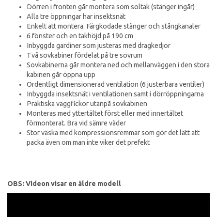
Dörren i fronten går montera som soltak (stänger ingår)
Alla tre öppningar har insektsnät
Enkelt att montera. Färgkodade stänger och stångkanaler
6 fönster och en takhöjd på 190 cm
Inbyggda gardiner som justeras med dragkedjor
Två sovkabiner fördelat på tre sovrum
Sovkabinerna går montera ned och mellanväggen i den stora
kabinen går öppna upp
Ordentligt dimensionerad ventilation (6 justerbara ventiler)
Inbyggda insektsnät i ventilationen samt i dörröppningarna
Praktiska väggfickor utanpå sovkabinen
Monteras med yttertältet först eller med innertältet
förmonterat. Bra vid sämre väder
Stor väska med kompressionsremmar som gör det lätt att
packa även om man inte viker det prefekt
OBS: Videon visar en äldre modell