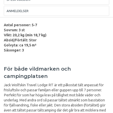
ANMELDELSER
Antal personer: 5-7
Sovrum: 3 st
Vikt: 20,2 kg (min 18,7 kg)
Absid/Förtält: Stor
Golvyta: ca 19,5 m²
Säsonger: 3
För både vildmarken och
campingplatsen
Jack Wolfskin Travel Lodge RT är ett påkostat tält anpassat för
frisluftsliv och passar familjen eller guppen upp till 7 personer.
Perfekt för som har höga krav på tålighet mot både väder och
underlag. Med andra ord så passar tältet utmärkt som basstation
för fjällvandring, fiske eller jakt. Den stora absiden (förtältet) gör
även att tältet passar tältcamping där det går bra att möblera med