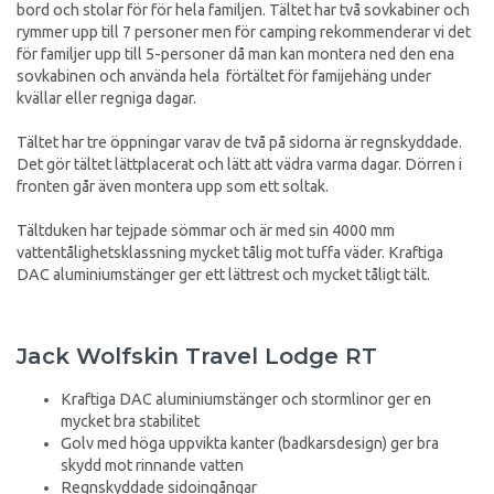
bord och stolar för för hela familjen. Tältet har två sovkabiner och
rymmer upp till 7 personer men för camping rekommenderar vi det
för familjer upp till 5-personer då man kan montera ned den ena
sovkabinen och använda hela förtältet för famijehäng under
kvällar eller regniga dagar.
Tältet har tre öppningar varav de två på sidorna är regnskyddade.
Det gör tältet lättplacerat och lätt att vädra varma dagar. Dörren i
fronten går även montera upp som ett soltak.
Tältduken har tejpade sömmar och är med sin 4000 mm
vattentålighetsklassning mycket tålig mot tuffa väder. Kraftiga
DAC aluminiumstänger ger ett lättrest och mycket tåligt tält.
Jack Wolfskin Travel Lodge RT
Kraftiga DAC aluminiumstänger och stormlinor ger en
mycket bra stabilitet
Golv med höga uppvikta kanter (badkarsdesign) ger bra
skydd mot rinnande vatten
Regnskyddade sidoingångar