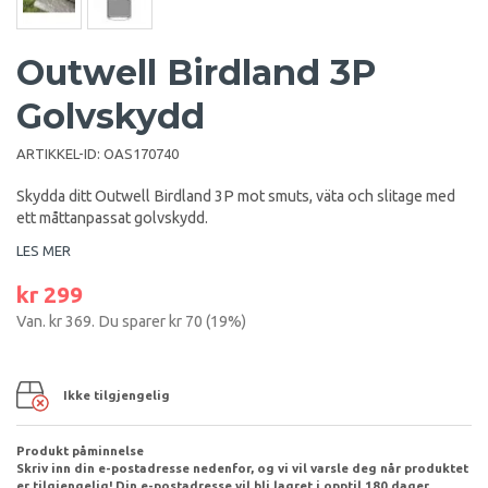
Outwell Birdland 3P
Golvskydd
ARTIKKEL-ID:
OAS170740
Skydda ditt Outwell Birdland 3P mot smuts, väta och slitage med
ett måttanpassat golvskydd.
LES MER
kr 299
Van.
kr 369
. Du sparer
kr 70
(
19
%)
Ikke tilgjengelig
Produkt påminnelse
Skriv inn din e-postadresse nedenfor, og vi vil varsle deg når produktet
er tilgjengelig! Din e-postadresse vil bli lagret i opptil 180 dager.