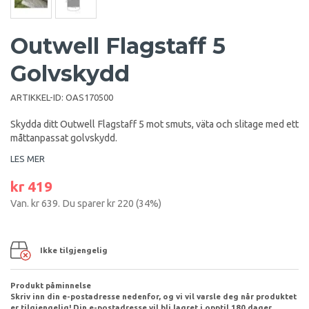
Outwell Flagstaff 5
Golvskydd
ARTIKKEL-ID:
OAS170500
Skydda ditt Outwell Flagstaff 5 mot smuts, väta och slitage med ett
måttanpassat golvskydd.
LES MER
kr 419
Van.
kr 639
. Du sparer
kr 220
(
34
%)
Ikke tilgjengelig
Produkt påminnelse
Skriv inn din e-postadresse nedenfor, og vi vil varsle deg når produktet
er tilgjengelig! Din e-postadresse vil bli lagret i opptil 180 dager.