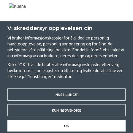
Vi skreddersyr opplevelsen din
Vi bruker informasjonskapsler for å gi deg en personlig
handleopplevelse, personlig annonsering og for å holde
nettsidene våre pålitelige og sikre. For dette formålet samler vi
GetCamping - Din butikk for camping
inn informasjon om brukere, deres design og deres enheter.
og friluftsliv
Klikk "OK" hvis du tillater alle informasjonskapsler eller velg
hvilke informasjonskapsler du tillater og hvilke du vil slå av ved
Camping kan enten være en livsstil eller en måte å samle familien for et
å klikke på "Innstillinger" nedenfor.
felles eventyr. Uansett hvilken kategori du tilhører, finner du alt du
trenger av campingutstyr hos oss. Vi mener at alle skal ha råd til å
campe, og derfor tilbyr vi veldig gode priser på familietelt,
campingfortelt og alt annet utstyr for camping og friluftsliv. Målet vårt
INNSTILLINGER
er å tilby det beste campingutstyret i hver prisklasse når det gjelder
kvalitet og funksjonalitet. Ta gjerne kontakt med oss hvis det er noe du
KUN NØDVENDIGE
savner eller ønsker å vite mer om.
© 2020 GetCamping. All rights reserved.
OK