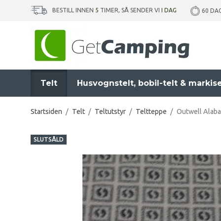
BESTILL INNEN
5
TIMER, SÅ SENDER VI
I DAG
60 DA
Telt
Husvognstelt, bobil-telt & markis
Startsiden
/
Telt
/
Teltutstyr
/
Teltteppe
/
Outwell Alab
SLUTSÅLD