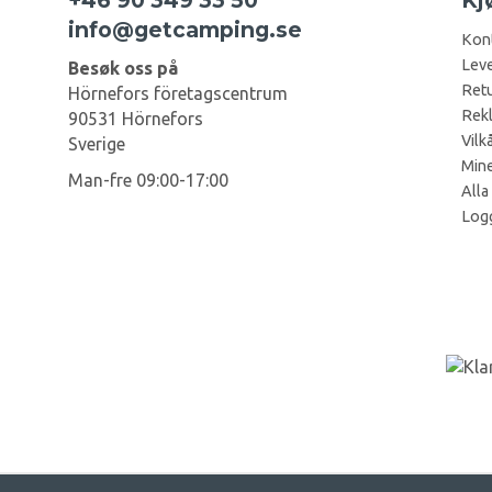
info@getcamping.se
Kon
Leve
Besøk oss på
Retu
Hörnefors företagscentrum
Rek
90531 Hörnefors
Vilk
Sverige
Mine
Man-fre 09:00-17:00
Alla
Log