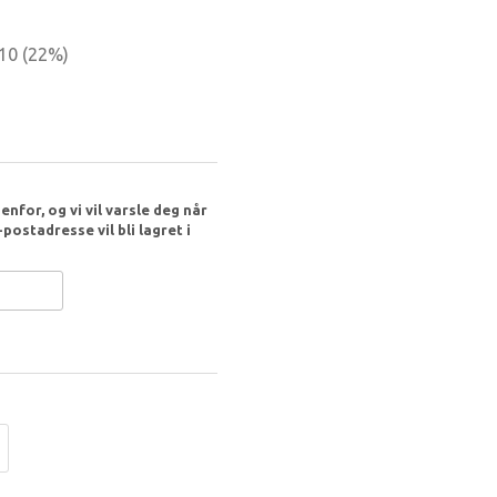
310
(
22
%)
nfor, og vi vil varsle deg når
postadresse vil bli lagret i