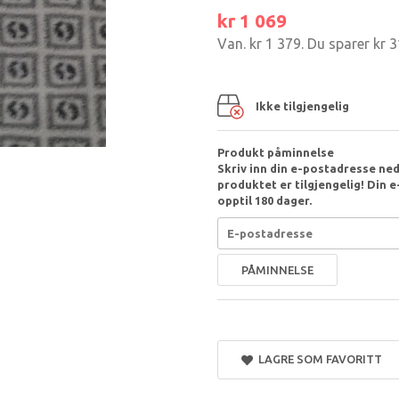
kr 1 069
Van.
kr 1 379
. Du sparer
kr 
Ikke tilgjengelig
Produkt påminnelse
Skriv inn din e-postadresse nede
produktet er tilgjengelig! Din e-
opptil 180 dager.
PÅMINNELSE
LAGRE SOM FAVORITT