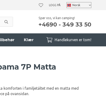
LOGG PÅ
Spør oss, vi kan camping!
+4690 - 349 33 50
ilbehør
Klær
Handlekurven er tom!
bama 7P Matta
ka komforten i familjetältet med en matta med
ece på ovansidan.