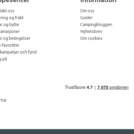
takt oss
Om oss
ring og frakt
Guider
r og bytte
Campingbloggen
lamasjoner
Nyhetsbrev
år og betingelser
Om cookies
 favoritter
 kampanjer och fynd
g på