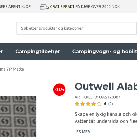
GRATIS FRAKT
PÅ KJØP OVER 2000 NOK
GERS ÅPENT KJØP
er
Campingtilbehør
Campingvogn- og bobilt
ama 7P Matta
Outwell Ala
-22%
ARTIKKEL-ID:
OAS170307
4
(2)
Skapa en lyxig känsla och ö
vattentät undersida och fle
LES MER