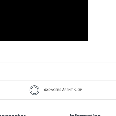
60 DAGERS ÅPENT KJØP
øpesenter
Information