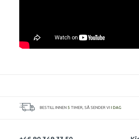
BESTILL INNEN
5
TIMER, SÅ SENDER VI
I DAG
+46 90 349 33 50
Kj